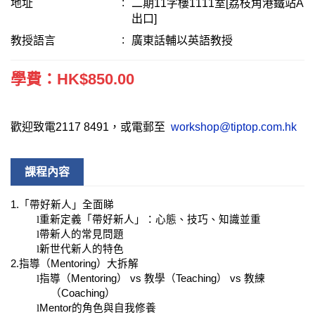
地址
二期11字樓1111室[荔枝角港鐵站A
出口]
教授語言
廣東話輔以英語教授
學費：HK$850.00
歡迎致電2117 8491，或電郵至 ​
workshop@tiptop.com.hk
課程內容
1.
「帶好新人」全面睇
l
重新定義「帶好新人」：心態、技巧、知識並重
l
帶新人的常見問題
l
新世代新人的特色
2.
指導（
Mentoring
）大
拆
解
l
指導（
Mentoring
）
vs
教學（
Teaching
）
vs
教練
（
Coaching
）
l
Mentor
的角色與自我修養