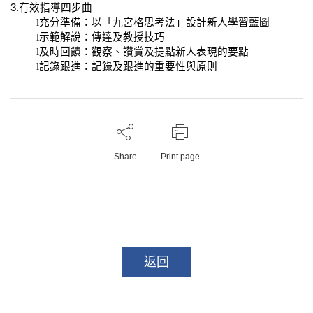
3.
有效指導四步曲
l
充分準備：以「九宮格思考法」設計新人學習藍圖
l
示範解說：傳達及教授技巧
l
及時回饋：觀察、讚賞及提點新人表現的要點
l
記錄跟進：記錄及跟進的重要性與原則
Share
Print page
返回