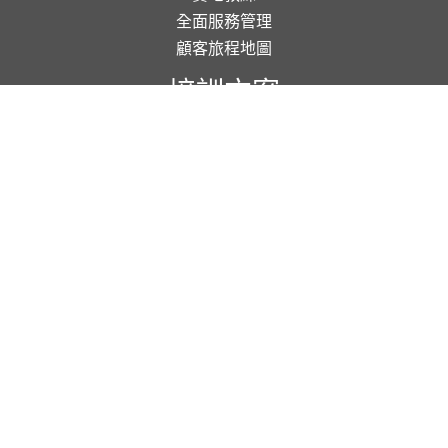
全面服務管理
顧客旅程地圖
培訓方案
企業培訓
團隊建設
公開課程
線上學習
研究及分析
神秘顧客
焦點小組
顧客研究
會員使用條款
|
私隱政策
|
版權及公告