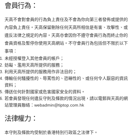
會員行為：
天高不會對會員的行為負上責任及不會為你向第三者發佈或提供的
內容負上責任。天高保留刪除任何天高所相信是有害、攻擊性、或
違反法律之規定的內容。天高亦會因你不遵守會員行為而終止你的
會員資格及暫停你使用天高網站。不守會員行為包括但不限於以下
事項：
未經授權登入其他會員的帳戶；
妨礙、濫用天高所提供的服務；
利用天高所提供的服務用作非法目的；
傳輸任何騷擾性的、辱罵性的、恐嚇性的、或任何令人厭惡的資訊
資料；
傳送任何針對國家或危害國家安全的資料。
若會員發現任何違反守則及條款的情況出現，請以電郵與天高的網
站管理員聯絡：webadmin@tiptop.com.hk
法律權力：
本守則及條款均受制於香港特別行政區之法律下。